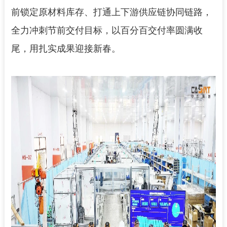
前锁定原材料库存、打通上下游供应链协同链路，
全力冲刺节前交付目标，以百分百交付率圆满收
尾，用扎实成果迎接新春。