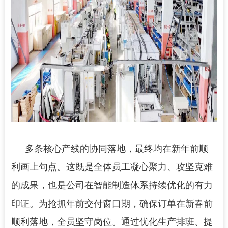
多条核心产线的协同落地，最终均在新年前顺
利画上句点。这既是全体员工凝心聚力、攻坚克难
的成果，也是公司在智能制造体系持续优化的有力
印证。为抢抓年前交付窗口期，确保订单在新春前
顺利落地，全员坚守岗位。通过优化生产排班、提