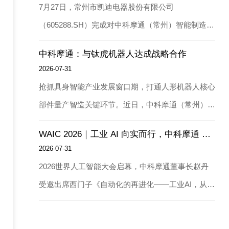
7月27日，常州市凯迪电器股份有限公司
（605288.SH）完成对中科摩通（常州）智能制造股
份有限公司C+轮战略投资。依托本次产业资本深度
中科摩通：与钛虎机器人达成战略合作
合作，双方将打通产业链协同壁垒，共同聚焦具身智
2026-07-31
能赛道开展技术联合研发，并依托各自全球化资源优
抢抓具身智能产业发展窗口期，打通人形机器人核心
势，携手布局欧洲、美国市场，加速中国智能制造与
部件量产智造关键环节。近日，中科摩通（常州）智
机器人技术出海进程。作为国内线性驱动领域上市龙
能制造股份有限公司与钛虎机器人科技（上海）有限
头企业，凯迪股份深耕精密驱动技术三十余年，掌握
WAIC 2026｜工业 AI 向实而行，中科摩通 CASMT AI 重构智造新范式
公司达成战略合作，敲定多条关节模组一体化智能产
2026-07-31
电机、减速器、线性执行机构等底层核心零部件研发
线整体交付项目。本次大额产线订单落地，标志双方
2026世界人工智能大会启幕，中科摩通董事长赵丹
与量产能力，产品广泛应用于智能家居、智慧办公、
建立长期深度产业协同关系，将依托中科摩通全套精
受邀出席西门子《自动化的再进化——工业AI，从当
汽车传动、工业自动化等场景。公司早在十余年前启
密智造装备解决方案，助力钛虎机器人实现减速机、
下到未来》核心论坛，现场分享中科摩通自研
动全球化布局，分别设立欧洲、北美子公司，搭建成
机器人总装等核心部件全自动、高精度规模化生产，
CASMT AI一体化平台与具身智能装备规模化落地成
熟的海外销售网络、本地化服务团队与海外生产基