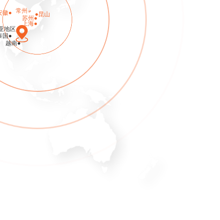
常州●
安徽●
●昆山
苏州●
亚地区
上海●
泰国●
越南●