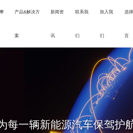
摩
产品&解决方
新闻资
联系我
加入我
选
案
讯
们
们
言
为每一辆新能源汽车保驾护