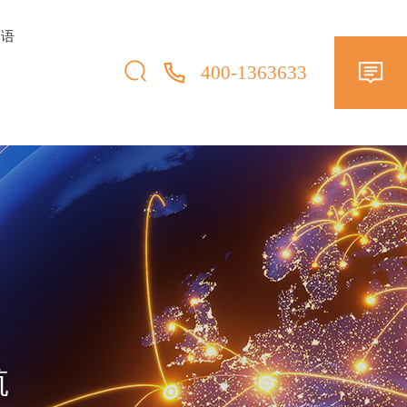
择语
400-1363633
航