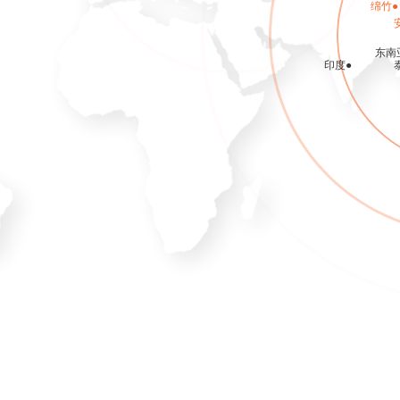
绵竹●
东南
印度●