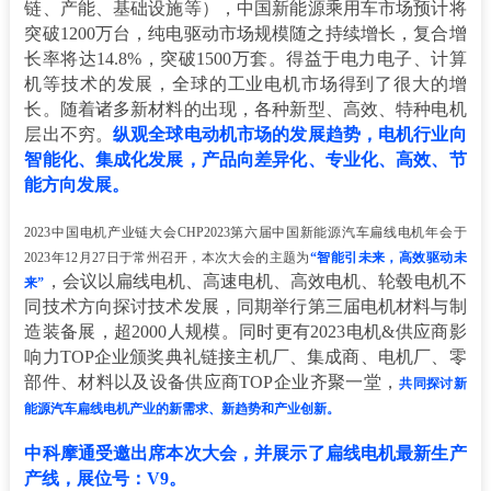
链、产能、基础设施等），中国新能源乘用车市场预计将
突破1200万台，纯电驱动市场规模随之持续增长，复合增
长率将达14.8%，突破1500万套。得益于电力电子、计算
机等技术的发展，全球的工业电机市场得到了很大的增
长。随着诸多新材料的出现，各种新型、高效、特种电机
层出不穷。
纵观全球电动机市场的发展趋势，电机行业向
智能化、集成化发展，产品向差异化、专业化、高效、节
能方向发展。
2023中国电机产业链大会CHP2023第六届中国新能源汽车扁线电机年会于
2023年12月27日于常州召开，本次大会的主题为
“智能引未来，高效驱动未
，会议以扁线电机、高速电机、高效电机、轮毂电机不
来”
同技术方向探讨技术发展，同期举行第三届电机材料与制
造装备展，超2000人规模。同时更有2023电机&供应商影
响力TOP企业颁奖典礼链接主机厂、集成商、电机厂、零
部件、材料以及设备供应商TOP企业齐聚一堂，
共同探讨新
能源汽车扁线电机产业的新需求、新趋势和产业创新。
中科摩通受邀出席本次大会，并展示了扁线电机最新生产
产线，展位号：V9。