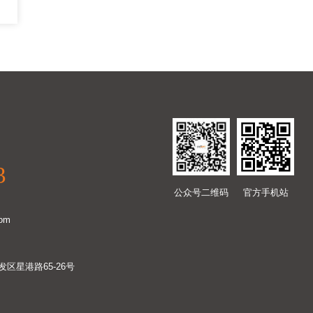
梁。展会期间，中科摩通与参会嘉宾围绕自动化设备
精密装配、智能检测升级、数字化工厂搭建等方向开
展深度交流，同步输出适配当下产业需求的定制化智
造思路。以技术交流凝聚共识，以方案落地衔接需
求，中科摩通进一步夯实与产业链伙伴的协作基础，
持续以稳健智造能力，助力国内智能底盘产业稳步高
质量发展。匠心智造发声 解析装配工艺与测试前沿
3
实践大会同期技术分享环节中，中科摩通苏州分公司
公众号二维码
官方手机站
总经理胡义磊发表专项主题演讲《双阀（兼容单阀）
om
电控减振器装配工艺与测试》，聚焦减振器的装配难
点与全维度测试体系展开专业解读。演讲结合落地项
区星港路65-26号
目实操经验，拆解关键技术要点，以落地的标杆产线
为实例，详解自动化、数字化技术如何破解量产精度