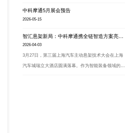
中科摩通5月展会预告
2026-05-15
智汇悬架新局：中科摩通携全链智造方案亮相第三届上海汽车主动悬架技术大会
2026-04-03
3月27日，第三届上海汽车主动悬架技术大会在上海
汽车城瑞立大酒店圆满落幕。作为智能装备领域的创
新引领者，中科摩通携高端减振器智能制造全链条解
决方案参会，苏州分公司总经理胡义磊受邀发表主题
演讲，与行业同仁共探技术前沿，共谋产业智能化升
级新路径，为行业发展注入了“全链智造”的核心动
能。技术落地攻坚 国内首条双阀（兼容单阀）ADS
减震器装配产线立足本次技术交流平台，中科摩通重