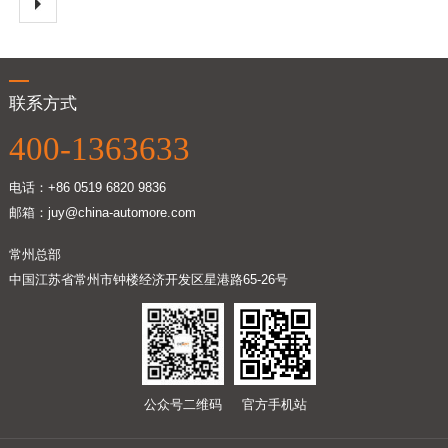
自动化设计需求。"传统工业设计需要工程师手动编写参数、调试模型，而
我们的系统能理解自然语言描述的设计需求，自动生成符合工程规范的3D
模型与工艺方案。"代印唐解释道。这一创新源于他对产业痛点的深刻洞
察：在智能制造升级过程中，企业普遍面临设计周期长、定制化成本高、专
业人才短缺等挑战。技术团队通过构建超大规模的行业知识库，结合自监督
联系方式
学习与强化学习算法，使模型具备"学习-推理-优化"的闭环能力。产研融
合：从实验室到产业场的跨越代印唐的职业生涯始终贯穿着"技术落地"的执
400-1363633
着追求。加入中科摩通后，他推动建立"需求洞察-技术研发-场景验证-迭代
优化"的创新闭环。在CASMT AI大模型开发过程中，团队与电子信息等领
电话：+86 0519 6820 9836
域龙头企业共建联合实验室，依托中科摩通强大的设计资源库，采集百余条
产线的千万级高质量训练数据，收集上万条设计需求数据，确保模型输出符
邮箱：juy@china-automore.com
合工程实际。生态构建：培育AI时代的创新人才 代印唐始终关注技术传承
与团队建设。在中科摩通，他推行"导师制"，要求技术骨干同时承担研发与
常州总部
带教任务，培养出既懂算法又通工艺的复合型人才。"人工智能发展需要学
中国江苏省常州市钟楼经济开发区星港路65-26号
术界与产业界的双向奔赴。"代印唐透露，团队正与多所高校共建"智能设计
联合实验室"，开放部分脱敏产业数据供教学研究使用，同时为优秀学生提
供参与真实项目的机会。这种开放合作模式已吸引包括5名博士、6名硕士在
内的20余人加入团队。 未来展望：让AI成为产业升级的普惠工具面对大模
型技术引发的全球竞争，我们的目标也不是以AI科技替代人工，而是将人力
资源从繁琐的简单重复设计工作中解放出来，真正去致力于更高层级的制造
公众号二维码
官方手机站
科技研究开发工作。 团队下一步将重点优化模型的轻量化部署能力，降低
中小企业应用门槛，同时探索与数字孪生、工业元宇宙等技术的融合路径。