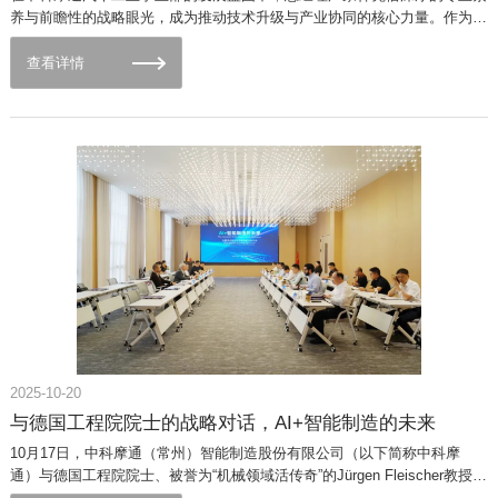
养与前瞻性的战略眼光，成为推动技术升级与产业协同的核心力量。作为中
国科学技术大学硕士、九三学社社员及高级工程师，他拥有二十余年外资汽
车零部件智能装备开发经验，同时担任国家科技部专家库专家、上海市科委
查看详情
专家库专家及浙江智能网联汽车专委会专家，始终站在汽车产业技术变革的
前沿。01 从理论到实践的引领者严家祥的职业生涯始终与技术创新紧密相
连。他深耕汽车零部件智能装备领域，主导过多个具有行业标杆意义的技术
攻关项目，涵盖线控底盘、热管理系统、电机电控等新能源汽车核心模块。
其著作《人工智能时代-未来已来》与《智能网联汽车-线控底盘技术》，不
仅系统梳理了智能汽车技术的发展脉络，更通过实践案例为行业提供了可落
地的技术路径，成为技术人员的重要参考。加入中科摩通后，严家祥全面主
导汽车工业事业部的日常研发与管理工作。他推动团队聚焦智能化装配、数
字化产线等关键技术，通过持续的技术迭代与产品优化，助力事业部在新能
源汽车产业链中构建起差异化竞争力。02 构建长三角创新生态的践行者近
日，严家祥凭借其在产业协同中的突出贡献，被正式评定为国家科技部专家
库专家和长三角新能源汽车产业链联盟专家委员会委员及浙江省汽车工业技
术创新协会专家委员会委员。这一身份不仅是对其个人专业能力的认可，更
体现了中科摩通在区域产业生态构建中的积极参与。严家祥深度参与长三角
2025-10-20
新能源汽车产业联盟的技术标准制定与资源整合，推动跨区域技术合作与产
业链协同。同时，作为浙江省汽车工业技术创新协会的核心成员，他聚焦智
与德国工程院院士的战略对话，AI+智能制造的未来
能网联汽车关键技术突破，联合高校、科研机构及企业，共同探索线控底
10月17日，中科摩通（常州）智能制造股份有限公司（以下简称中科摩
盘、自动驾驶等领域的创新解决方案，为区域产业升级注入新动能。03推动
通）与德国工程院院士、被誉为“机械领域活传奇”的Jürgen Fleischer教授研
行业规范化的推动者严家祥深知行业标准对产业健康发展的重要性。他与中
究团队、同济大学智能制造领域专家张为民教授团队达成战略合作，常州市