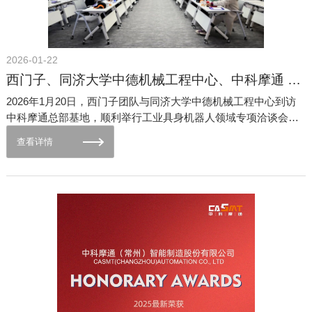
2026-01-22
西门子、同济大学中德机械工程中心、中科摩通 2026工业具身机器人产业交流会
2026年1月20日，西门子团队与同济大学中德机械工程中心到访
中科摩通总部基地，顺利举行工业具身机器人领域专项洽谈会。
本次会议以“技术融合、协同赋能、共赢发展”为核心，各方高层及
查看详情
技术骨干团队齐聚一堂，围绕工业具身机器人核心技术研发、智
能化产线升级改造、产业链资源整合及高端应用场景拓展等关键
议题展开深度磋商。凭借在各自领域的核心优势与高度契合的发
展理念，初步达成合作意向，为后续构建长期稳定的合作关系、
携手深耕高端智能制造市场筑牢根基。三方赋能 筑牢合作坚实根
基洽谈会上，三方就全球工业具身机器人产业发展态势及本土创
新需求达成共识。当前制造业数字化、智能化转型进入深水区，
工业具身机器人作为核心装备，正朝着高精度、柔性化、AI赋能
方向迭代，急需产学研协同破解技术瓶颈与产业化难题。西门子
作为全球工业自动化与数字化领域的领军企业，凭借数十年的技
术积淀，构建了覆盖工业具身机器人全价值链的解决方案体系，