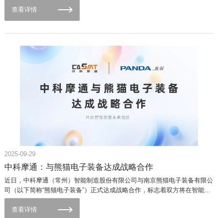
科摩通董事长赵丹共同参与制定了《新能源汽车电子冷却水泵》和《无人快
钟楼区政府领导受邀出席签约仪式，共同见证这一推动区域产业升级的重要
查看详情
递车自动驾驶及寄递功能场地试验方法及要求》，填补了国内低速无人车测
时刻。三方围绕新能源汽车领域展开了一场关乎未来AI发展的深度对话。作
试领域的空白。该标准从感知系统、决策控制到执行机构，系统性规范了无
为德国工程师协会核心成员、德意志研究联合会评审权威，以及德国教研
人快递车的测试流程与技术要求，为行业提供了可复制、可推广的测试范
部“21世纪生产战略”智囊团重量级人物，Jürgen Fleischer教授的此次到访，
式，助力智能物流技术的规模化应用。这一成果不仅体现了中科摩通在智能
被视为中德科技合作迈向新纪元的关键一步。01 强强联合，破解行业智能
网联汽车领域的技术实力，更彰显了严家祥作为行业专家的责任感——通过
化难题此次联合德国技术团队与同济大学专家团队，旨在通过"技术引进+本
标准化推动技术普及，为中国新能源汽车产业在全球竞争中占据先机奠定基
土创新"双轮驱动，解决国内外新能源装备制造中的智能化痛点。围绕新能
础。04 从汽车工业到人形机器人的跨界探索面对智能制造的多元化趋势，
源汽车AI+智能制造领域展开全方位、多层次的战略合作。从项目投资到技
中科摩通在严家祥的带领下，已将视野拓展至人形机器人领域。依托在汽车
术共研，一系列重磅动作已提上日程，目标直指“参与并主导全球智能制造
工业领域积累的精密装配、运动控制等技术经验，团队正探索人形机器人在
变革”！Jürgen Fleischer教授表示：“中国智能制造的速度与潜力令人惊叹，
复杂场景中的应用潜力。目前，相关技术攻关已取得阶段性进展，为未来人
中科摩通的技术积淀与创新视野，将是驱动下一代工业革命的核心引
机协作、智能服务等领域开辟了新的技术路径。严家祥表示：“无论是汽车
擎。”02 政企协同，打造区域示范标杆签约仪式上，常州市钟楼区政府领导
工业还是人形机器人，核心都在于通过技术创新解决实际问题。中科摩通将
对合作给予高度评价，此次国际技术合作是钟楼区落实"智能制造"战略的关
继续以技术为纽带，推动跨领域融合，为智能制造提供更全面的解决方
键举措。政府将持续优化营商环境，为项目落地提供政策支持与资源对接，
案。”从理论研究者到产业引领者，严家祥以二十年如一日的专注与热忱，
推动区域形成以AI技术为核心、新能源装备制造为载体的产业生态集群。中
诠释了工程师精神与行业情怀的完美融合。在中科摩通，他不仅是技术创新
2025-09-29
科摩通董事长表示，公司将以本次合作为契机，加速技术成果转化，为长三
的推动者，更是产业生态的构建者。未来，将继续以智慧与担当，引领中科
角制造业向AI产业升级提供样板经验。03 技术赋能，开启智能生产新篇章
中科摩通：与熊猫电子装备达成战略合作
摩通汽车工业事业部在新能源汽车与人形机器人的双赛道上协同发展，为中
三方合作将聚焦新能源智能产线升级，Jürgen Fleischer教授研究团队及同
国“智造”贡献更多力量。
近日，中科摩通（常州）智能制造股份有限公司与南京熊猫电子装备有限公
济大学张为民教授的资源，为合作注入全球领先的技术理念与战略视野。预
司（以下简称“熊猫电子装备”）正式达成战略合作，标志着双方将在智能装
计未来，我们将深入探索人工智能在新能源汽车制造中的颠覆性应用，从自
备领域开启深度协同发展新篇章。此次合作立足国家“双碳”战略与制造业高
动化迈向“自主进化”的智能工厂。同时，推进海外投资与联合项目，将推动
质量发展要求，整合双方核心优势，旨在推动新能源产业智能制造水平的迭
查看详情
中国智能制造标准走向世界，打造跨洲际技术生态链！此次Jürgen