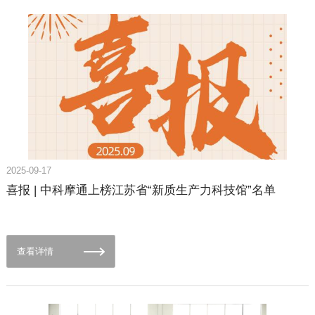
进展，尤其在电子机械制动（EMB）技术方面处于行业领先地位。 恒创智
成果转化与标杆项目落地，通过“系统集成能力+精密制造工艺”的优势互
行依托万安集团在汽车底盘控制系统领域的深厚积累，聚焦EMB技术的产
补，助力企业降本增效，推动产业向高端化、智能化转型。未来更将携手拓
业化推广，形成技互补与市场联动。同时，也是EMB产业化应用领先企
展国际市场，以联合方案参与全球竞争，为中国智造在全球新能源产业中占
业。其EMB产品，具备高度集成化、智能化特性，响应速度、制动精度及
据制高点提供关键支撑。
安全性显著优于传统气制动系统。 新能源汽车与自动驾驶的“安全基
石” EMB（Electro-Mechanical Brake）系统通过电机直驱替代传统液压制
动，实现制动响应速度缩短至90毫秒以内，同时具备轻量化、低维护成本及
高智能化兼容性优势。作为L3级以上自动驾驶的核心执行部件，EMB技术
被全球视为下一代制动系统的标准解决方案。据行业分析，2023年全球
EMB系统市场销售额达到了0.01亿美元，预计2030年将达到19.45亿美元，
中国市场占比有望突破10.3%。然而，其产业化面临两大挑战：一是高精度
装配要求，二是大规模量产稳定性验证。 破解“卡脖子”难题，重塑全球产业
2025-09-17
格局中科摩通已实现商业化EMB总装测试线落地。采用第三代EOL性能测
试技术，可完成防侧翻功能验证、半物理仿真模拟等关键环节，大幅提升装
喜报 | 中科摩通上榜江苏省“新质生产力科技馆”名单
配效率，此次合作，中科摩通将负责产线柔性化模块开发、AGV物流系统
集成及MES数字化管理，实现量产，缩短EMB产品开发周期，推动线控制
动成本下降，加速高阶自动驾驶商业化落地。 图片来源于网络 随着全球能
源转型与自动驾驶技术发展，EMB系统将成为新能源汽车产业链的“制高
查看详情
点”。此次中科摩通与恒创智行的战略合作，在国内EMB产线装备技术领域
进行了前瞻性探索与实践，通过“技术授权+联合开发”模式，推动中国从“制
动系统进口国”向“技术标准输出国”转型。未来，双方计划将合作延伸至智能
底盘、车联网等领域，为全球制造业智能化升级提供中国方案。