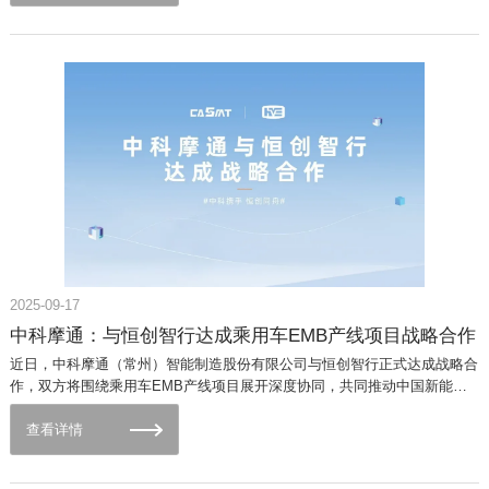
代升级，为行业发展注入全新动能。熊猫电子装备 深耕智造三十载的国家
Fleischer教授、张为民教授与中科摩通的联手，不仅是中德科技合作的一次
高新技术标杆‌熊猫电子装备‌是南京熊猫电子股份有限公司所属企业，聚焦智
里程碑，更是一次向全球宣告：AI+智能制造的战局，将由敢于突破边界者
能制造领域，通过机器人技术与自动化控制系统打造智能生产线，形成自主
主宰！ 随着合作细节的逐步落地，一场席卷汽车制造乃至整个工业领域的
可控的智能制造体系。是国内领先的“一体化”智改数转服务商与国家高新技
风暴，正蓄势待发。
术企业，跻身首批“江苏省智能制造领军服务商”行列。其构建的“高端装备
+工业软件+系统集成+智能工厂”全维度服务生态独具优势，iManuf 数智平
台整合MES、WMS等模块与数字孪生技术，实现工厂全层级可视化管理。
优势互补 构建产业协司发展新生态中科摩通作为AI驱动的工业自动化领军
企业，主营业务聚焦新能源汽车核心零部件领域，围绕热管理、电驱动、线
控底盘等关键部件提供一体化的数字化智能解决方案，其自主研发的
CASMT AI柔性自动化大模型可实现从需求文本到生产方案的智能生成与动
态优化，在技术研发端具备核心竞争力。熊猫电子装备则拥有丰富的产业落
地经验、完善的供应链体系及深厚的制造底蕴，在高端装备研发与生产领域
享有广泛赞誉。双方此次合作将实现“技术创新+产业落地”的深度融合，中
2025-09-17
科摩通的前沿技术可为熊猫电子智能装备升级提供支撑，助力其生产体系向
高效、高精度、绿色环保方向迈进，而熊猫电子的产业资源与市场渠道也将
中科摩通：与恒创智行达成乘用车EMB产线项目战略合作
为中科摩通技术成果转化搭建广阔平台，加速创新技术规模化应用，这种优
近日，中科摩通（常州）智能制造股份有限公司与恒创智行正式达成战略合
势互补模式将有效打通从技术研发到产业应用的关键链路，构建协同发展的
作，双方将围绕乘用车EMB产线项目展开深度协同，共同推动中国新能源
全新生态。根据战略合作协议，双方将聚焦智能装备的核心需求，在技术研
汽车产业链在高端装备制造领域的技术突破与全球化布局。此次合作标志着
发、市场拓展、产业生态构建等多个维度开展全方位合作。未来，将重点围
中国企业在智能制动系统领域实现从“技术追赶”到“生态共建”的关键跨
查看详情
绕智能化生产流程优化、绿色制造技术创新、产业链资源整合等方向发力，
越。 汽车制动领域的“隐形冠军” 恒创智行是一家专注于车辆电控制动
共同探索智能装备的新路径、新模式。双方将以此次合作为起点，秉持“互
系统研发与制造的高科技企业，在商用车和乘用车制动系统领域取得了显著
利共赢、协同发展”的理念，持续深化合作内涵，拓展合作领域，加快技术