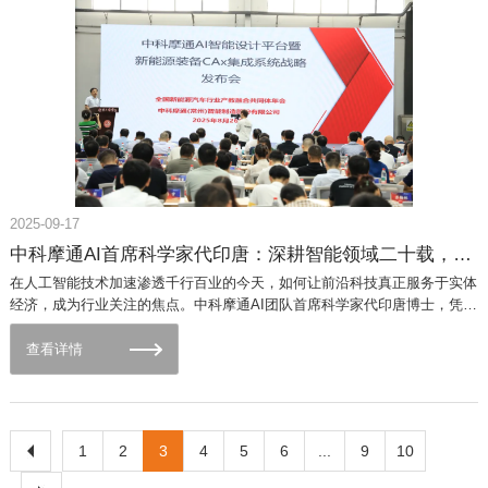
2025-09-17
中科摩通AI首席科学家代印唐：深耕智能领域二十载，以大模型技术赋能产业革新
在人工智能技术加速渗透千行百业的今天，如何让前沿科技真正服务于实体
经济，成为行业关注的焦点。中科摩通AI团队首席科学家代印唐博士，凭借
二十年深耕人工智能领域的学术积淀与产业实践经验，带领团队成功研
发"CASMT AI柔性自动化设计大模型"，为智能制造、工业设计等领域提供
查看详情
了突破性解决方案。这位集顶尖学术背景与产业实战经验于一身的科学家，
正以"产学研用"一体化创新模式，推动AI技术从实验室走向规模化应用。技
术突破：柔性自动化设计大模型的产业实践 作为中科摩通AI团队的核心成
果，"CASMT AI柔性自动化设计大模型"突破了传统工业设计软件"单一功
1
2
3
4
5
6
...
9
10
能、固定流程"的局限。该模型通过整合自然语言处理、深度学习与知识图
谱技术，实现了从需求文本到设计方案的智能生成，支持多场景、跨领域的