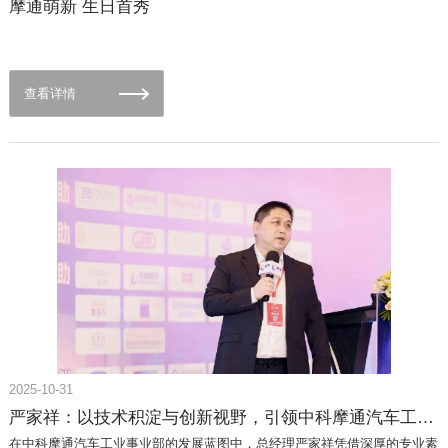
空心杯电机，正推动其性能向“类人化”方向突破：针对人形机器人手指关节
摩通萌新 生日首秀
驱动的技术需求，该装配线生产的空心杯电机在关键性能指标上形成针对性
优化。·毫秒级响应，让动作更具“人性温度”：电机转动惯量的优化设计，使
其对控制指令的响应速度达到毫秒级——这意味着人形机器人的手指关节能
像人类手指一样“指令即动作”，无论是抬手、翻转还是细微的手指操作，都
查看详情
能呈现出流畅自然的动态表现，大幅提升人机交互的真实感。·高功率密
度，解锁“力控自由”：装配线对菱形绕组排布、无铁芯结构的精密管控，让
电机在有限空间内释放出强劲扭矩。这种“小体积、大能量”的特性，为人形
机器人手指关节赋予了“大负载下精准发力”的能力，使其能轻松完成抓取、
搬运等复杂任务，拓展应用场景的边界。【领航】中科摩通:以智造之力赋
能行业未来从人形机器人执行器自动化装配线的技术积累，到空心杯电机自
动化装配线的落地，中科摩通持续聚焦机器人核心部件的制造环节。此次装
配线的推出，是其在精密电机智造领域的一次重要实践，既承接了此前在核
心部件研发上的技术沉淀，也进一步完善了从部件设计到规模化生产的全链
路能力，体现了对人形机器人核心制造环节的深耕态度。未来，中科摩通将
持续以技术创新为核心，深耕机器人核心部件领域，通过对装配线的迭代优
化，为机器人产业的国产化、规模化发展提供支持，共同探索人机协作的广
阔未来。
2025-10-31
严家祥：以技术积淀与创新视野，引领中科摩通汽车工业事业部迈向智能化新征程
在中科摩通汽车工业事业部的发展蓝图中，总经理严家祥凭借深厚的专业素