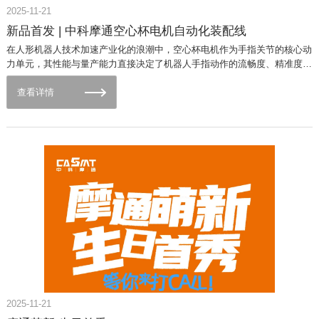
学中德机械工程中心指出，以中德技术融合与产学研协同为核
2025-11-21
心，西门子的全球技术资源与中科摩通的产业实践经验，为科研
新品首发 | 中科摩通空心杯电机自动化装配线
成果转化提供了绝佳平台。期待以此次合作为契机，推动工业具
在人形机器人技术加速产业化的浪潮中，空心杯电机作为手指关节的核心动
身机器人技术创新与人才培养双向赋能，助力工业本土化落地。
力单元，其性能与量产能力直接决定了机器人手指动作的流畅度、精准度与
中科摩通（常州）智能制造股份有限公司董事长赵丹表示，三方
人机交互的体验感。行业研究表明，空心杯电机凭借“高功率密度、毫秒级
优势互补的合作，将为企业核心技术与产线智能化转型注入强劲
响应、低惯量运行”等特性，已成为人形机器人手指关节动力系统的“黄金选
查看详情
动力。后续将力争在技术研发、产线改造等方面快速突破，与各
择”。在此背景下，中科摩通重磅推出空心杯电机自动化装配线，以“智能智
方携手推动工业具身机器人产业向高端化迈进。此次洽谈为三方
造+精密管控”的双重突破，为行业呈上一份“规模化、高品质”的核心部件解
决方案。【破局】以自动化装配线重构空心杯电机量产逻辑长期以来，空心
搭建了高效的沟通合作桥梁，期待以此次洽谈为起点，细化合作
杯电机因结构精密、制程复杂，其量产能力一直是行业面临的挑战。中科摩
方案，在核心技术联合研发、数字化产线改造、市场协同拓展等
通空心杯电机自动化装配线的推出，为缓解这一行业痛点提供了切实可行的
方面实现实质性突破，共同推动工业具身机器人产业向高精度、
解决方案。·智能协同的“智造生态”：装配线深度融合工业机器人、机器视觉
高柔性、智能化方向升级，为我国制造业迈向高端化贡献力量。
等技术，构建起“上料-装配-测试”全流程无人化协同体系。在核心工序中，
机械臂精密控制完成菱形绕组排布、永磁体转子对位等操作，彻底摆脱人工
干预的误差，确保每一台电机的性能参数高度一致——这为人形机器人手指
关节的“动作一致性”提供了坚实的硬件基础。·效率与精度的“双维跃升”：通
过模块化产线设计与智能节拍优化，装配线将单件电机的生产周期大幅压
缩，实现“高效量产”与“精密制程”的完美平衡。其不仅能满足客户对“定制
化、高性能”电机的需求，更能为产业化阶段的大规模交付提供稳定产能，
推动人形机器人从“技术原型”向“商业产品”跨越。【赋能】为人形机器人手
2025-11-21
指关节注入“灵动基因”在人形机器人场景中，中科摩通自动化装配线生产的