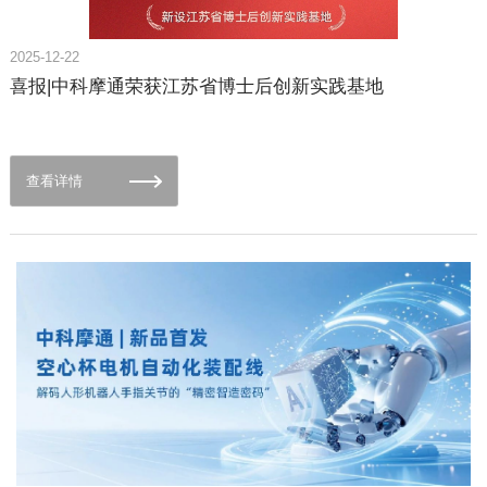
相关技术已成功应用于汽车、电子、机械制造等多个领域，为全
球客户创造了显著的生产效率提升与成本节约价值。同济大学中
2025-12-22
德机械工程中心依托中德合作深厚底蕴，整合双方高校与工业界
喜报|中科摩通荣获江苏省博士后创新实践基地
资源，在智能机器人研发、工业本土化应用、数字孪生技术等领
域成果丰硕，拥有智能机器人中心、先进制造技术中心等科研平
台。中科摩通则深耕人形机器人与工业具身机器人核心零部件制
造领域多年。凭借持续的研发投入与技术攻坚，已实现核心零部
查看详情
件的高效量产与全程质量追溯，为工业具身机器人整机性能提升
提供了坚实的硬件支撑。三方一致认为，科研、软件、硬件的优
势互补，为合作提供了广阔空间。聚焦核心 划定三方合作路径本
次洽谈紧扣工业具身机器人产业发展共性需求与未来趋势，明确
了宏观合作框架与协同方向。三方将立足各自核心优势，重点推
动技术资源的互融互通与价值转化，为行业高质量发展注入合
力。立足长远发展构建灵活高效的协同机制，涵盖技术创新、产
业赋能、生态共建多个维度，形成优势叠加、互利共赢的合作格
局。协同共进 共绘产业发展蓝图西门子团队表示，此次初步达成
合作意向，是整合全球技术资源与本土创新能力的重要举措，未
来通过深度协同，有望打造出更具市场竞争力的工业具身机器人
产品与解决方案，为中国制造业数字化转型注入新动能。同济大